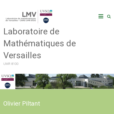
Skip
to
content
Laboratoire de
Mathématiques de
Versailles
UMR 8100
Olivier Piltant