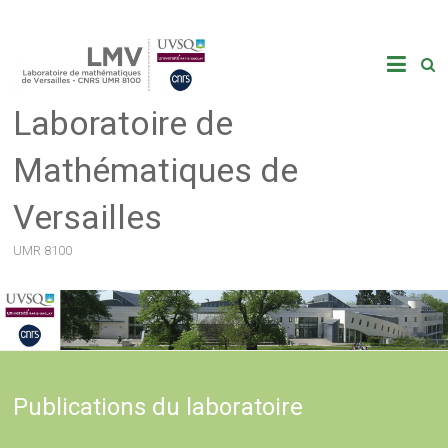
Skip
to
content
Laboratoire de
Mathématiques de
Versailles
UMR 8100
Publications du laboratoire