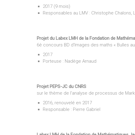
2017 (9 mois)
Responsables au LMV : Christophe Chalons, L
Projet du Labex LMH de la Fondation de Mathém
6è concours BD d’Images des maths « Bulles au
2017
Porteuse : Nadège Arnaud
Projet PEPS-JC du CNRS
sur le thème de l’analyse de processus de Mar
2016, renouvelé en 2017
Responsable : Pierre Gabriel
Labex LMH de la Fondation de Mathématiques J