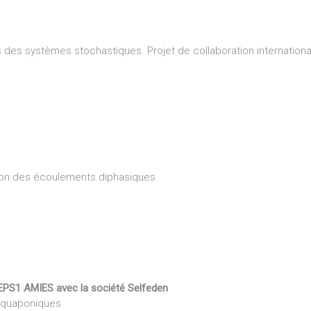
 des systèmes stochastiques. Projet de collaboration internation
ation des écoulements diphasiques
PEPS1 AMIES avec la société Selfeden
 aquaponiques