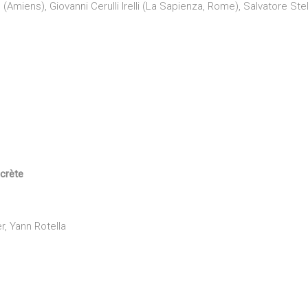
Amiens), Giovanni Cerulli Irelli (La Sapienza, Rome), Salvatore Stella
ecrète
r, Yann Rotella