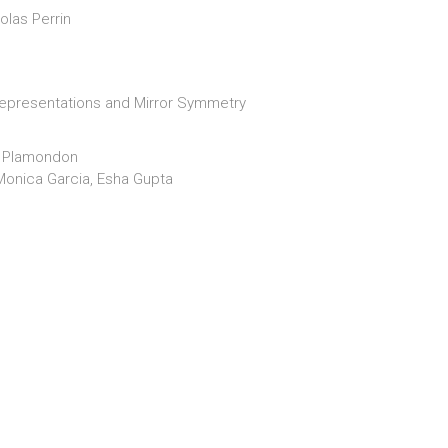
olas Perrin
Representations and Mirror Symmetry
uy Plamondon
 Monica Garcia, Esha Gupta