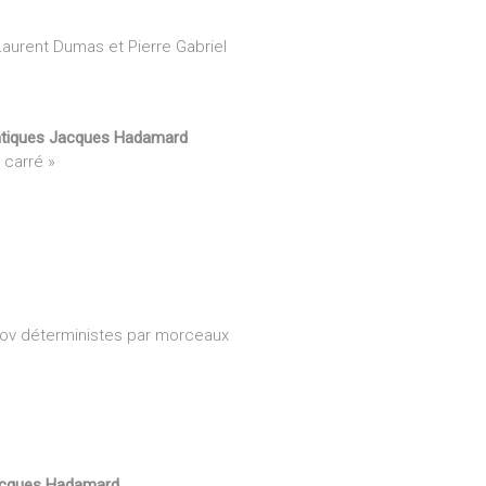
aurent Dumas et Pierre Gabriel
atiques Jacques Hadamard
 carré »
kov déterministes par morceaux
acques Hadamard