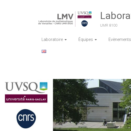
Skip
to
Labora
content
UMR 8100
Laboratoire
Équipes
Evènements 