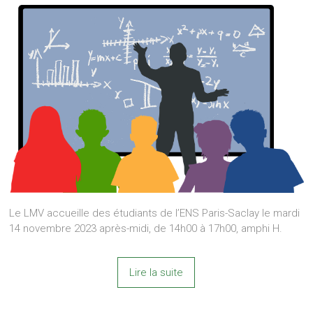
Le LMV accueille des étudiants de l’ENS Paris-Saclay le mardi
14 novembre 2023 après-midi, de 14h00 à 17h00, amphi H.
Lire la suite