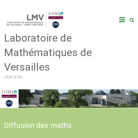
Skip
to
content
Laboratoire de
Mathématiques de
Versailles
UMR 8100
Diffusion des maths