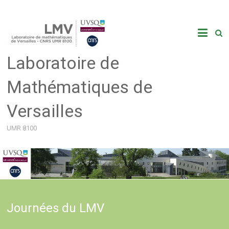
Skip
to
content
Laboratoire de
Mathématiques de
Versailles
UMR 8100
Journées du LMV