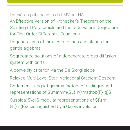
Dernières publications du LMV sur HAL
An Effective Version of Kronecker’s Theorem on the
Splitting of Polynomials and the p-Curvature Conjecture
for First-Order Differential Equations
Degenerations of families of bands and strings for
gentle algebras
Segregated solutions of a degenerate cross-diffusion
system with drifts
A convexity criterion via the De Giorgi slope
Relaxed Multi-Level Stein Variational Gradient Descent
Godement-Jacquet gamma factors of distinguished
representations of $\mathrm{GL}_n(\mathbb{F}_q)$
Cuspidal $\ell$-modular representations of ${\rm
GL}_n(F)$ distinguished by a Galois involution, II