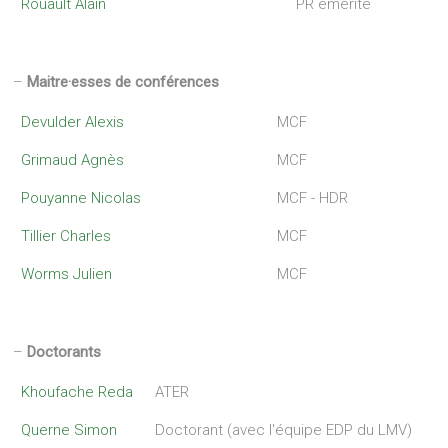
Rouault Alain
PR émérite
–
Maitre·esses de conférences
Devulder Alexis
MCF
Grimaud Agnès
MCF
Pouyanne Nicolas
MCF - HDR
Tillier Charles
MCF
Worms Julien
MCF
–
Doctorants
Khoufache Reda
ATER
Querne Simon
Doctorant (avec l'équipe EDP du LMV)