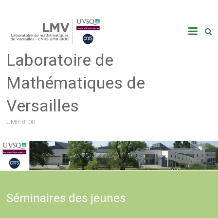
Skip
to
content
Laboratoire de
Mathématiques de
Versailles
UMR 8100
Séminaires des jeunes