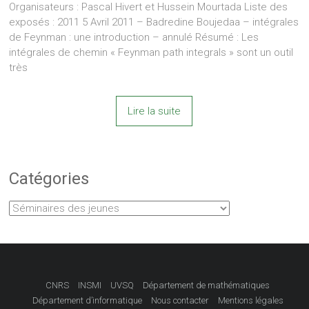
Organisateurs : Pascal Hivert et Hussein Mourtada Liste des
exposés : 2011 5 Avril 2011 – Badredine Boujedaa – intégrales
de Feynman : une introduction – annulé Résumé : Les
intégrales de chemin « Feynman path integrals » sont un outil
très
Lire la suite
Catégories
Catégories
CNRS
INSMI
UVSQ
Département de mathématiques
Département d’informatique
Nous contacter
Mentions légales