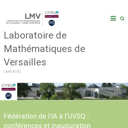
Skip
to
content
Laboratoire de
Mathématiques de
Versailles
UMR 8100
Fédération de l’IA à l’UVSQ :
conférences et inauguration