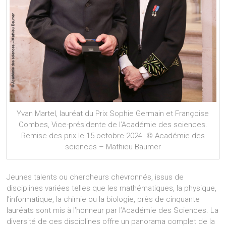
Yvan Martel, lauréat du Prix Sophie Germain et Françoise
Combes, Vice-présidente de l’Académie des sciences.
Remise des prix le 15 octobre 2024. © Académie des
sciences – Mathieu Baumer
Jeunes talents ou chercheurs chevronnés, issus de
disciplines variées telles que les mathématiques, la physique,
l’informatique, la chimie ou la biologie, près de cinquante
lauréats sont mis à l’honneur par l’Académie des Sciences. La
diversité de ces disciplines offre un panorama complet de la