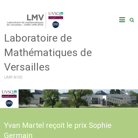
Skip
to
content
Laboratoire de
Mathématiques de
Versailles
UMR 8100
Yvan Martel reçoit le prix Sophie
Germain