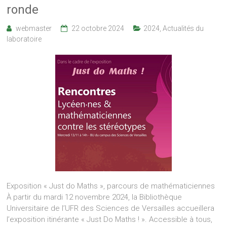
ronde
webmaster
22 octobre 2024
2024
,
Actualités du
laboratoire
Exposition « Just do Maths », parcours de mathématiciennes
À partir du mardi 12 novembre 2024, la Bibliothèque
Universitaire de l’UFR des Sciences de Versailles accueillera
l’exposition itinérante « Just Do Maths ! ». Accessible à tous,