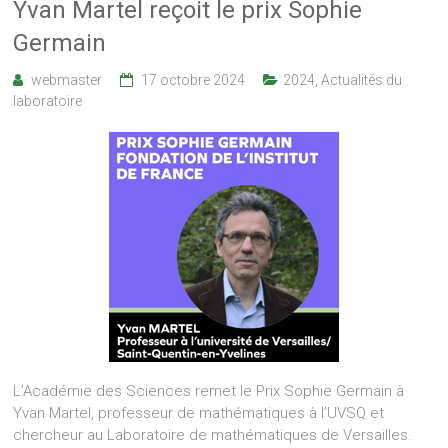
Yvan Martel reçoit le prix Sophie
Germain
webmaster
17 octobre 2024
2024
,
Actualités du
laboratoire
L’Académie des Sciences remet le Prix Sophie Germain à
Yvan Martel, professeur de mathématiques à l’UVSQ et
chercheur au Laboratoire de mathématiques de Versailles.