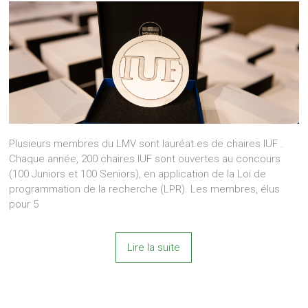
Plusieurs membres du LMV sont lauréat.es de chaires IUF .
Chaque année, 200 chaires IUF sont ouvertes au concours
(100 Juniors et 100 Seniors), en application de la Loi de
programmation de la recherche (LPR). Les membres, élus
pour 5
Lire la suite