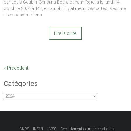
par Louis Goubin, Christina Boura et Yann Rotella le lundi 14
octobre 2024 à 14h, en amphi E, bâtiment Descartes. Résumé
: Les constructions
Lire la suite
« Précédent
Catégories
Catégories
CNRS
INSMI
UVSQ
Département de mathématiques