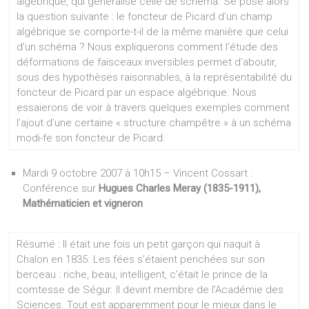
algébrique, qui généralise celle de schéma. Se pose alors
la question suivante : le foncteur de Picard d’un champ
algébrique se comporte-t-il de la même manière que celui
d’un schéma ? Nous expliquerons comment l’étude des
déformations de faisceaux inversibles permet d’aboutir,
sous des hypothèses raisonnables, à la représentabilité du
foncteur de Picard par un espace algébrique. Nous
essaierons de voir à travers quelques exemples comment
l’ajout d’une certaine « structure champêtre » à un schéma
modi-fe son foncteur de Picard.
Mardi 9 octobre 2007 à 10h15 – Vincent Cossart :
Conférence sur
Hugues Charles Meray (1835-1911),
Mathématicien et vigneron
Résumé : Il était une fois un petit garçon qui naquit à
Chalon en 1835. Les fées s’étaient penchées sur son
berceau : riche, beau, intelligent, c’était le prince de la
comtesse de Ségur. Il devint membre de l’Académie des
Sciences. Tout est apparemment pour le mieux dans le