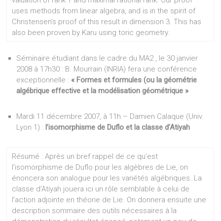
valuation of rank 1 and maximal rational rank. Our proof
uses methods from linear algebra, and is in the spirit of
Christensen’s proof of this result in dimension 3. This has
also been proven by Karu using toric geometry.
Séminaire étudiant dans le cadre du MA2 , le 30 janvier
2008 à 17h30 : B. Mourrain (INRIA) fera une conférence
exceptionnelle :
« Formes et formules (ou la géométrie
algébrique effective et la modélisation géométrique »
Mardi 11 décembre 2007, à 11h – Damien Calaque (Univ.
Lyon 1) :
l’isomorphisme de Duflo et la classe d’Atiyah
Résumé : Après un bref rappel de ce qu’est
l’isomorphisme de Duflo pour les algèbres de Lie, on
énoncera son analogue pour les variétés algébriques. La
classe d’Atiyah jouera ici un rôle semblable à celui de
l’action adjointe en théorie de Lie. On donnera ensuite une
description sommaire des outils nécessaires à la