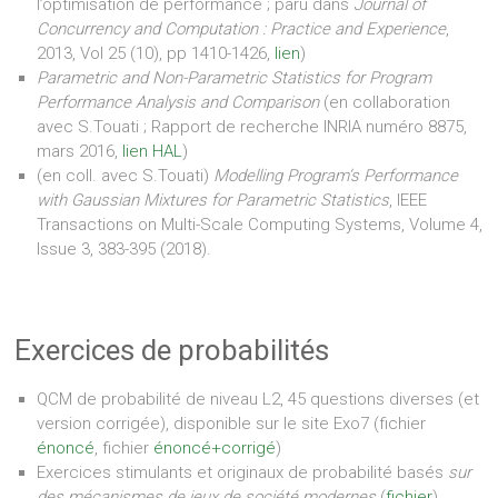
l’optimisation de performance ; paru dans
Journal of
Concurrency and Computation : Practice and Experience
,
2013, Vol 25 (10), pp 1410-1426,
lien
)
Parametric and Non-Parametric Statistics for Program
Performance Analysis and Comparison
(en collaboration
avec S.Touati ; Rapport de recherche INRIA numéro 8875,
mars 2016,
lien HAL
)
(en coll. avec S.Touati)
Modelling Program’s Performance
with Gaussian Mixtures for Parametric Statistics
, IEEE
Transactions on Multi-Scale Computing Systems, Volume 4,
Issue 3, 383-395 (2018).
Exercices de probabilités
QCM de probabilité de niveau L2, 45 questions diverses (et
version corrigée), disponible sur le site Exo7 (fichier
énoncé
, fichier
énoncé+corrigé
)
Exercices stimulants et originaux de probabilité basés
sur
des mécanismes de jeux de société modernes
(
fichier
)