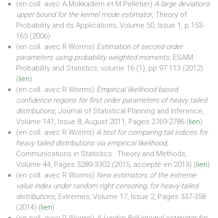
(en coll. avec A.Mokkadem et M.Pelletier)
A large deviations
upper bound for the kernel mode estimator
, Theory of
Probability and its Applications, Volume 50, Issue 1, p.153-
165 (2006)
(en coll. avec R.Worms)
Estimation of second order
parameters using probability weighted moments
, ESAIM :
Probability and Statistics, volume 16 (1), pp 97-113 (2012)
(
lien
)
(en coll. avec R.Worms)
Empirical likelihood based
confidence regions for first order parameters of heavy tailed
distributions
, Journal of Statistical Planning and Inference,
Volume 141, Issue 8, August 2011, Pages 2769-2786 (
lien
)
(en coll. avec R.Worms)
A test for comparing tail indices for
heavy tailed distributions via empirical likelihood
,
Communications in Statistics : Theory and Methods,
Volume 44, Pages 3289-3302 (2015, accepté en 2013) (
lien
)
(en coll. avec R.Worms)
New estimators of the extreme
value index under random right censoring, for heavy-tailed
distributions
, Extremes, Volume 17, Issue 2, Pages 337-358
(2014) (
lien
)
(en coll. avec R.Worms)
A Lynden-Bell integral estimator for