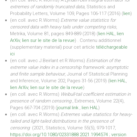
extremes of randomly truncated data
, Statistics and
Probability Letters, Volume 109, Pages 106-117 (2016) (
lien
)
(en coll. avec R.Worms)
Extreme value statistics for
censored data with heavy tails under competing risks
,
Metrika, Volume 81, pages 849-889 (2018) (
lien HAL
,
lien
ArXiv
,
lien sur le site de la revue
) . Contenu additionnel
(supplementary material) pour cet article
téléchargeable
ici
(en coll. avec J.Beirlant et R.Worms)
Estimation of the
extreme value index in a censorship framework: asymptotic
and finite sample behaviour
, Journal of Statistical Planning
and Inference, Volume 202, Pages 31-56 (2019) (
lien HAL
,
lien ArXiv
,
lien sur le site de la revue
)
(en coll. avec R.Worms)
Weibull-tail coefficient estimation in
presence of random censoring
, Extremes, Volume 22(4),
Pages 667-704 (2019) (
journal link
,
lien HAL
)
(en coll. avec R.Worms)
Extremes value statistics for heavy-
tailed and light-tailed distributions in the presence of
censoring
(2021, Statistics, Volume 55(5), 979-1017,
https://doi.org/10.1080/02331888.2021.1994574
;
version