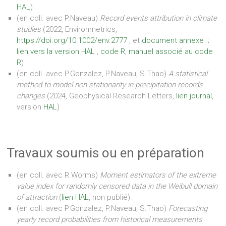
HAL
)
(en coll. avec P.Naveau)
Record events attribution in climate
studies
(2022, Environmetrics,
https://doi.org/10.1002/env.2777
, et
document annexe
;
lien vers la version HAL
,
code R
,
manuel associé au code
R
)
(en coll. avec P.Gonzalez, P.Naveau, S.Thao)
A statistical
method to model non-stationarity in
precipitation records
changes
(2024, Geophysical Research Letters,
lien journal
,
version
HAL
)
Travaux soumis ou en préparation
(en coll. avec R.Worms)
Moment estimators of the extreme
value index for randomly censored data in the Weibull domain
of attraction
(
lien HAL
, non publié).
(en coll. avec P.Gonzalez, P.Naveau, S.Thao)
Forecasting
yearly record probabilities from historical measurements