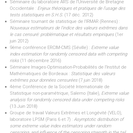
Séminaire du laboratoire ARS de l’Université de Bretagne
Occidentale :
Enjeux théoriques et pratiques de l’usage des
tests statistiques en S.H.S.
(17 déc. 2012)
Séminaire tournant de statistique de l’IRMAR (Rennes) :
Nouveaux estimateurs de l’indice des valeurs extrêmes dans
le cas censuré: problématique et résultats empiriques
(1er
juin 2012)
9ème conférence ERCIM-CMS (Séville) :
Extreme value
index estimation for randomly censored data with competing
risks
(11 décembre 2016)
Séminaire Images-Optimisation-Probabilités de l’Institut de
Mathématiques de Bordeaux :
Statistique des valeurs
extrêmes pour données censurées
(7 juin 2018)
4ème Conférence de la Société Internationale de
Statistique non-paramétrique, Salerno (Italie),
Extreme value
analysis for randomly censored data under competing risks
(13 Juin 2018)
Groupe de travail Valeurs Extrêmes et Longévité (VELO),
laboratoire LPSM (Paris 6 et 7) :
Asymptotic distribution of
some extreme value index estimators under random
censoring, and influence of the censoring strength in the tail