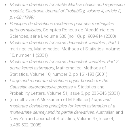
Moderate deviations for stable Markov chains and regression
models, Electronic Journal of Probability, volume 4, article 8,
p.1-28 (1999)
Principes de déviations modérées pour des martingales
autonormalisées
, Comptes-Rendus de l’Académie des
Sciences, série I, volume 330 (no 10), p. 909-914 (2000)
Moderate deviations for some dependent variables , Part 1 :
martingales, Mathematical Methods of Statistics, Volume
10, number 1 (2001)
Moderate deviations for some dependent variables, Part 2 :
some kernel estimators,
Mathematical Methods of
Statistics, Volume 10, number 2, pp 161-193 (2001)
Large and moderate deviations upper bounds for the
Gaussian autoregressive process »,
Statistics and
Probability Letters, Volume 51, Issue 3, pp 235-243 (2001)
(en coll. avec A.Mokkadem et M.Pelletier)
Large and
moderate deviations principles for kernel estimation of a
multivariate density and its partial derivatives
, Australian and
New Zealand Journal of Statistics, Volume 47, Issue 4,
p.489-502 (2005)