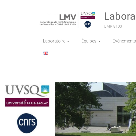
Skip
to
Labora
content
UMR 8100
Laboratoire
Équipes
Evènements 