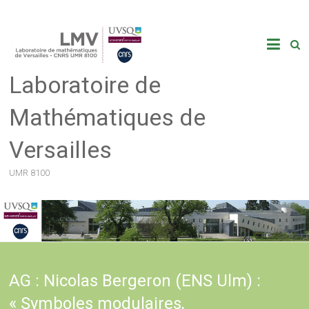
Skip
to
content
Laboratoire de
Mathématiques de
Versailles
UMR 8100
AG : Nicolas Bergeron (ENS Ulm) :
« Symboles modulaires,