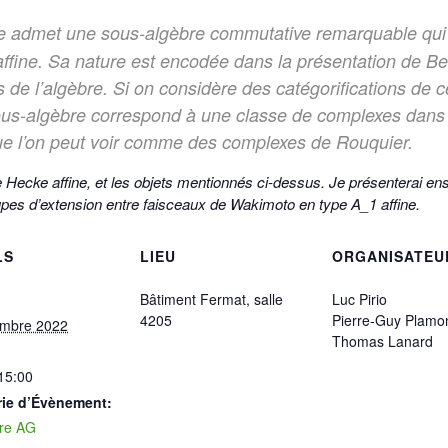
ine admet une sous-algèbre commutative remarquable qu
ffine. Sa nature est encodée dans la présentation de Ber
s de l’algèbre.
Si on considère des catégorifications de c
ous-algèbre correspond à une classe de complexes dans
e l’on peut voir comme des complexes de Rouquier.
de Hecke affine, et les objets mentionnés ci-dessus. Je présenterai en
pes d’extension entre faisceaux de Wakimoto en type A_1 affine.
LS
LIEU
ORGANISATEU
Bâtiment Fermat, salle
Luc Pirio
4205
Pierre-Guy Plamo
embre 2022
Thomas Lanard
 15:00
rie d’Évènement:
re AG