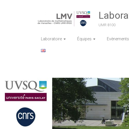
Skip
to
Labora
content
UMR 8100
Laboratoire
Équipes
Evènements 