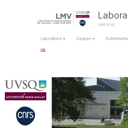
Skip
to
Labora
content
UMR 8100
Laboratoire
Équipes
Evènements 