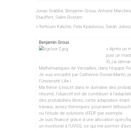
Jonas Grabbe, Benjamin Groux, Antoine Marchina, Il
Stauffert, Salim Rostam
+ Keltoum Kaliche, Felix Kpadonou, Sarah Juli
Benjamin Groux
« Après un m
puis un maste
XI, j’ai dém
Mathématiques de Versailles, dans l’équipe Pro
Je suis encadré par Catherine Donati-Martin, p
l’Université Lille I.
Ma thèse s’inscrit dans le domaine des probab
résumé, l’objectif est de contribuer à l’adapta
des probabilités libres, cette adaptation étan
travaux, assez théoriques, pourraient débouche
ou l’étude de solutions d’EDP par exemple.
Je suis financé grâce à une allocation spécif
un monitorat à l’UVSQ, ce qui me permet d’avo