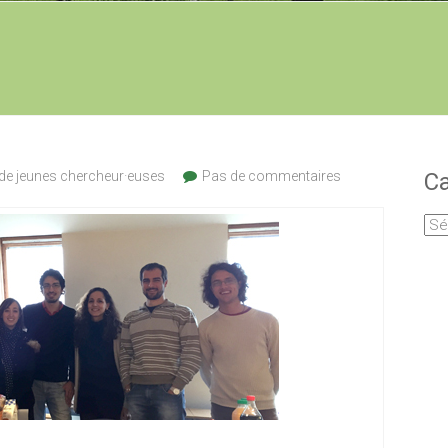
de jeunes chercheur·euses
Pas de commentaires
Ca
Cat