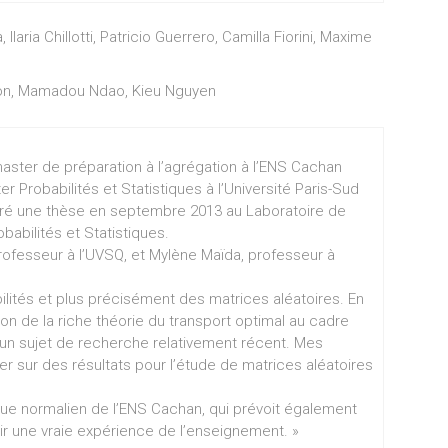
aria Chillotti, Patricio Guerrero, Camilla Fiorini, Maxime
sson, Mamadou Ndao, Kieu Nguyen
aster de préparation à l’agrégation à l’ENS Cachan
r Probabilités et Statistiques à l’Université Paris-Sud
arré une thèse en septembre 2013 au Laboratoire de
babilités et Statistiques.
rofesseur à l’UVSQ, et Mylène Maïda, professeur à
ilités et plus précisément des matrices aléatoires. En
tion de la riche théorie du transport optimal au cadre
t un sujet de recherche relativement récent. Mes
r sur des résultats pour l’étude de matrices aléatoires
ique normalien de l’ENS Cachan, qui prévoit également
ir une vraie expérience de l’enseignement. »