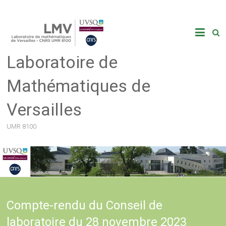
Skip
to
content
Laboratoire de
Mathématiques de
Versailles
UMR 8100
Compte-rendu du Conseil de
laboratoire du 28 novembre 2023