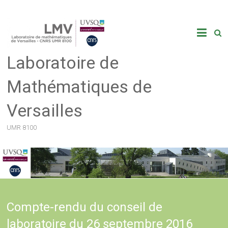
Skip
to
content
Laboratoire de
Mathématiques de
Versailles
UMR 8100
Compte-rendu du conseil de
laboratoire du 26 septembre 2016