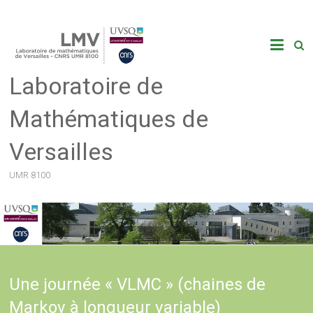
Skip
to
content
Laboratoire de
Mathématiques de
Versailles
UMR 8100
Une journée « VLMC » (chaines de
Markov à longueur variable)