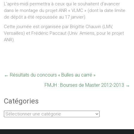
L’après-midi permettra à ceux qui le souhaitent d’avancer
dans le montage du projet ANR « VLMC » (dont la date limite
de dépôt a été repoussée au 17 janvier).
Cette journée est organisée par Brigitte Chauvin (LMV,
Versailles) et Frédéric Paccaut (Univ. Amiens, pour le projet
ANR).
←
Résultats du concours « Bulles au carré »
FMJH : Bourses de Master 2012-2013
→
Catégories
Catégories