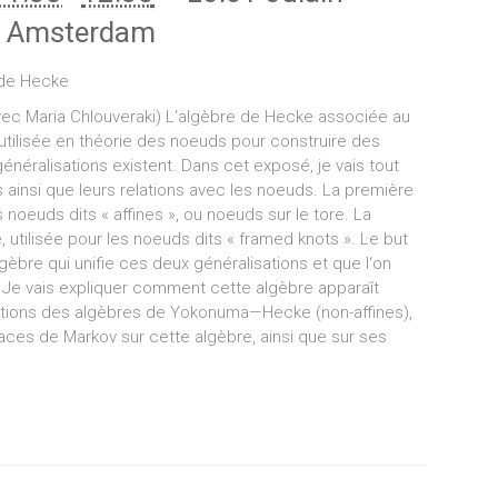
an Amsterdam
e de Hecke
ec Maria Chlouveraki) L‘algèbre de Hecke associée au
t utilisée en théorie des noeuds pour construire des
généralisations existent. Dans cet exposé, je vais tout
 ainsi que leurs relations avec les noeuds. La première
s noeuds dits « affines », ou noeuds sur le tore. La
tilisée pour les noeuds dits « framed knots ». Le but
èbre qui unifie ces deux généralisations et que l‘on
Je vais expliquer comment cette algèbre apparaît
tations des algèbres de Yokonuma—Hecke (non-affines),
traces de Markov sur cette algèbre, ainsi que sur ses