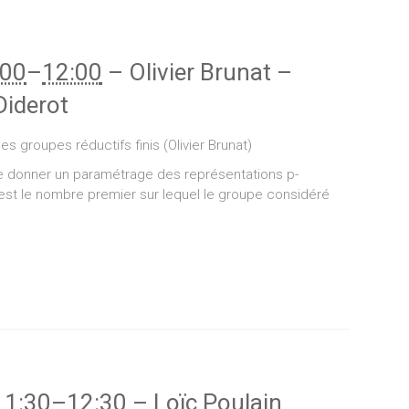
:00
–
12:00
–
Olivier Brunat
–
Diderot
s groupes réductifs finis (Olivier Brunat)
 donner un paramétrage des représentations p-
 est le nombre premier sur lequel le groupe considéré
11:30
–
12:30
–
Loïc Poulain