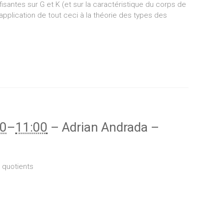
isantes sur G et K (et sur la caractéristique du corps de
 application de tout ceci à la théorie des types des
00
–
11:00
–
Adrian Andrada
–
 quotients