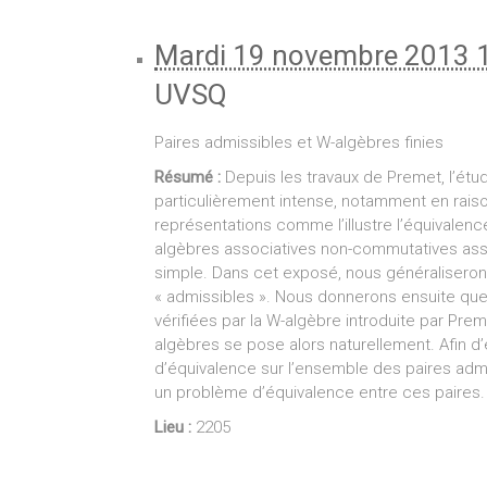
Mardi 19 novembre 2013 
UVSQ
Paires admissibles et W-algèbres finies
Résumé :
Depuis les travaux de Premet, l’ét
particulièrement intense, notamment en raiso
représentations comme l’illustre l’équivalenc
algèbres associatives non-commutatives asso
simple. Dans cet exposé, nous généraliserons
« admissibles ». Nous donnerons ensuite que
vérifiées par la W-algèbre introduite par Pr
algèbres se pose alors naturellement. Afin d’
d’équivalence sur l’ensemble des paires adm
un problème d’équivalence entre ces paires.
Lieu :
2205