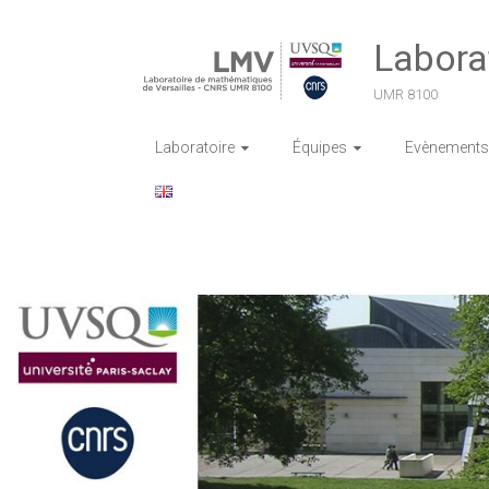
Skip
to
Labora
content
UMR 8100
Laboratoire
Équipes
Evènements 