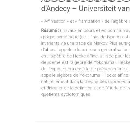
d’Andecy
–
Universiteit v
« Affinisation » et « framization » de l‘algèbr
Résumé :
(Travaux en cours et en commun av
groupe symétrique (i.e. : finie, de type A) es
invariants via une trace de Markov. Plusieurs 
d‘abord rappeler deux de ces généralisations
est l‘algèbre de Hecke affine, utilisée pour le
deuxième est l‘algèbre de Yokonuma—Hecke, u
de l‘exposé sera ensuite de présenter une alg
appelle algèbre de Yokonuma—Hecke affine. 
naturellement dans la théorie des représen
et discuter de la définition et de l‘étude de 
quotients cyclotomiques.