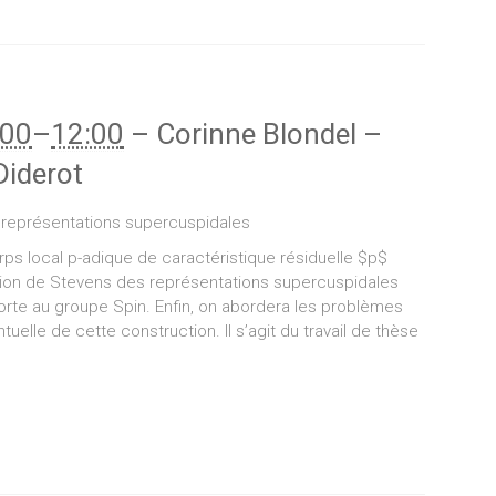
:00
–
12:00
–
Corinne Blondel
–
Diderot
 représentations supercuspidales
rps local p-adique de caractéristique résiduelle $p$
tion de Stevens des représentations supercuspidales
rte au groupe Spin. Enfin, on abordera les problèmes
tuelle de cette construction. Il s’agit du travail de thèse