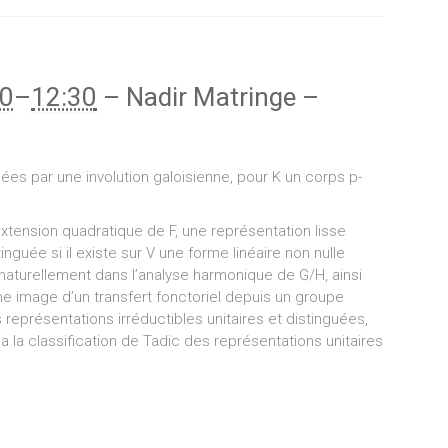
30
–
12:30
–
Nadir Matringe
–
uées par une involution galoisienne, pour K un corps p-
extension quadratique de F, une représentation lisse
nguée si il existe sur V une forme linéaire non nulle
t naturellement dans l’analyse harmonique de G/H, ainsi
image d’un transfert fonctoriel depuis un groupe
s représentations irréductibles unitaires et distinguées,
a la classification de Tadic des représentations unitaires