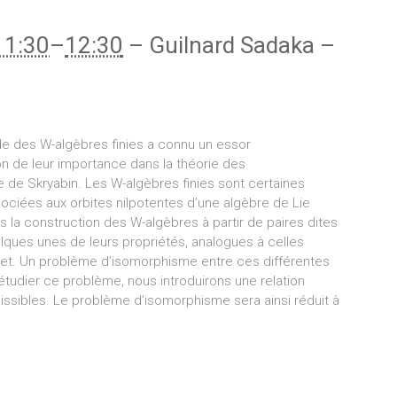
11:30
–
12:30
–
Guilnard Sadaka
–
ude des W-algèbres finies a connu un essor
n de leur importance dans la théorie des
e de Skryabin. Les W-algèbres finies sont certaines
ciées aux orbites nilpotentes d’une algèbre de Lie
 la construction des W-algèbres à partir de paires dites
lques unes de leurs propriétés, analogues à celles
emet. Un problème d’isomorphisme entre ces différentes
étudier ce problème, nous introduirons une relation
issibles. Le problème d’isomorphisme sera ainsi réduit à