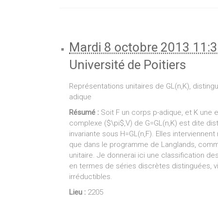
Mardi 8 octobre 2013 11:
Université de Poitiers
Représentations unitaires de GL(n,K), disting
adique
Résumé :
Soit F un corps p-adique, et K une 
complexe ($\pi$,V) de G=GL(n,K) est dite disti
invariante sous H=GL(n,F). Elles interviennen
que dans le programme de Langlands, comme 
unitaire. Je donnerai ici une classification de
en termes de séries discrètes distinguées, vi
irréductibles.
Lieu :
2205