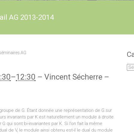
vail AG 2013-2014
séminaires AG
Ca
Cat
:30
–
12:30
–
Vincent Sécherre
–
s-groupe de G. Étant donnée une représentation de G sur
rs invariants par K est naturellement un module à droite
G qui sont bi-invariantes par K. Si l’on fait la même
ual de V, le module ainsi obtenu est-il le dual du module