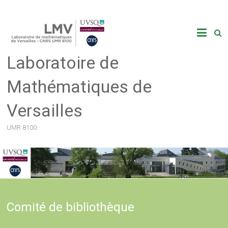
Skip
to
content
Laboratoire de
Mathématiques de
Versailles
UMR 8100
Comité de bibliothèque