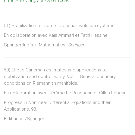
https://arxiv.org/abs/2004.10669
51)
Stabilization for some fractional-evolution systems.
En collaboration avec Kaïs Ammari et Fathi Hassine.
SpringerBriefs in Mathematics.
Springer
50)
Elliptic Carleman estimates and applications to
stabilization and controllability. Vol. II. General boundary
conditions on Riemannian manifolds.
En collaboration avec Jérôme Le Rousseau et Gilles Lebeau
Progress in Nonlinear Differential Equations and their
Applications, 98.
Birkhäuser/Springer