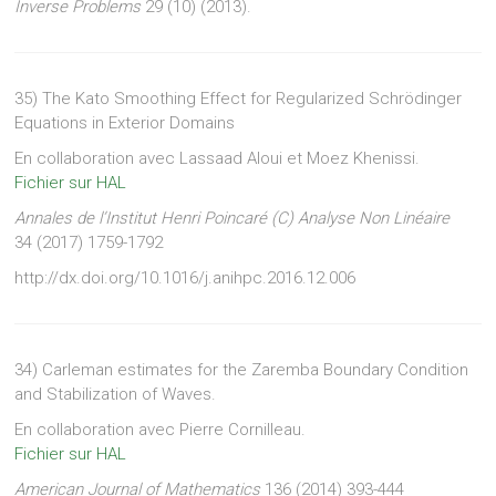
Inverse Problems
29 (10) (2013).
35) The Kato Smoothing Effect for Regularized Schrödinger
Equations in Exterior Domains
En collaboration avec Lassaad Aloui et Moez Khenissi.
Fichier sur HAL
Annales de l’Institut Henri Poincaré (C) Analyse Non Linéaire
34 (2017) 1759-1792
http://dx.doi.org/10.1016/j.anihpc.2016.12.006
34) Carleman estimates for the Zaremba Boundary Condition
and Stabilization of Waves.
En collaboration avec Pierre Cornilleau.
Fichier sur HAL
American Journal of Mathematics
136 (2014) 393-444