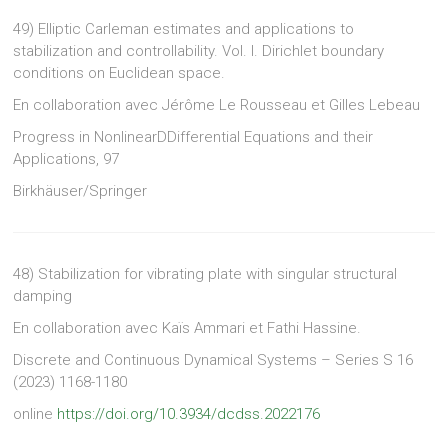
49)
Elliptic Carleman estimates and applications to
stabilization and controllability. Vol. I. Dirichlet boundary
conditions on Euclidean space.
En collaboration avec Jérôme Le Rousseau et Gilles Lebeau
Progress in NonlinearDDifferential Equations and their
Applications, 97
Birkhäuser/Springer
48) Stabilization for vibrating plate with singular structural
damping
En collaboration avec Kaïs Ammari et Fathi Hassine.
Discrete and Continuous Dynamical Systems – Series S 16
(2023) 1168-1180
online
https://doi.org/10.3934/dcdss.2022176