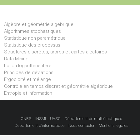
Algèbre et géométrie algébrique
Algorithmes stochastiques
Statistique non paramétrique
Statistique des processus
Structures discrètes, arbres et cartes aléatoires
Data Mining
Loi du logarithme itéré
Principes de déviations
Ergodicité et mélange
Contrôle en temps discret et géométrie algébrique
Entropie et information
CNRS
INSMI
UVSQ
Département de mathématiques
Département d’informatique
Nous contacter
Mentions légales