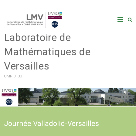
Skip
to
content
Laboratoire de
Mathématiques de
Versailles
UMR 8100
Journée Valladolid-Versailles