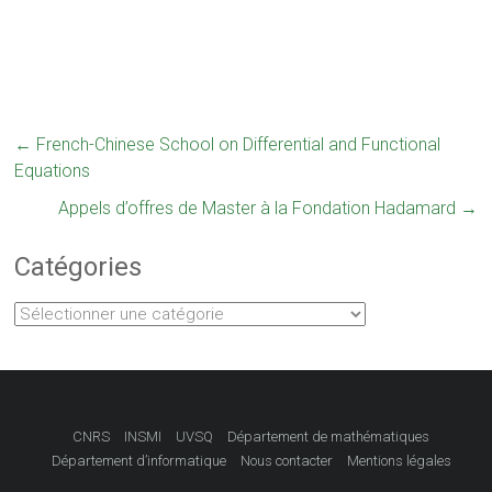
←
French-Chinese School on Differential and Functional
Equations
Appels d’offres de Master à la Fondation Hadamard
→
Catégories
Catégories
CNRS
INSMI
UVSQ
Département de mathématiques
Département d’informatique
Nous contacter
Mentions légales