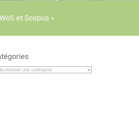
 WoS et Scopus »
tégories
égories