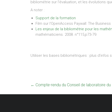
bibliométrie sur l’évaluation, et les évolutions 
A noter :
Support de la formation
Film sur l’OpenAccess Paywall: The Business 
Les enjeux de la bibliométrie pour les math
mathématiciens. 2008. n°115,p73-79.
Utiliser les bases bibliométriques : plus d’infos 
←
Compte-rendu du Conseil de laboratoire d