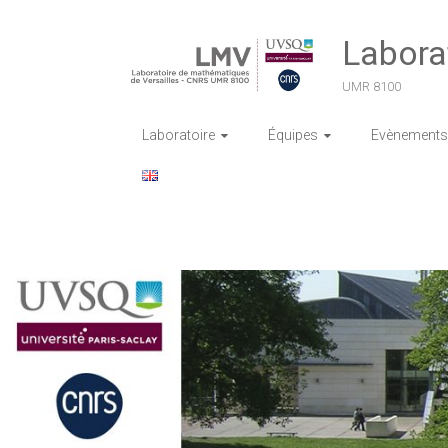
Skip
to
Labora
content
UMR 8100
Laboratoire
Équipes
Evènements 