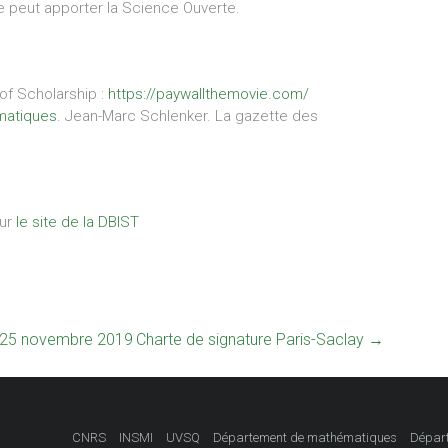
que peut apporter la Science Ouverte.
of Scholarship :
https://paywallthemovie.com/
ématiques
. Jean-Marc Schlenker. La gazette des
sur
le site de la DBIST
u 25 novembre 2019
Charte de signature Paris-Saclay
→
CNRS
INSMI
UVSQ
Département de mathématiques
Départ