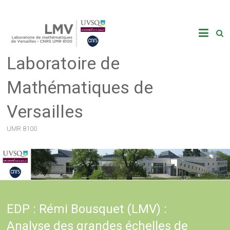
Skip
to
content
Laboratoire de
Mathématiques de
Versailles
UMR 8100
EDP : Rémi Bousquet (LMV) :
Analyse des grandes échelles de