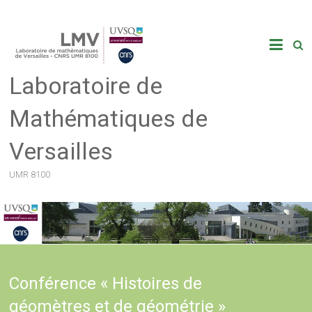
Skip
to
content
Laboratoire de
Mathématiques de
Versailles
UMR 8100
Conférence « Histoires de
géomètres et de géométrie »