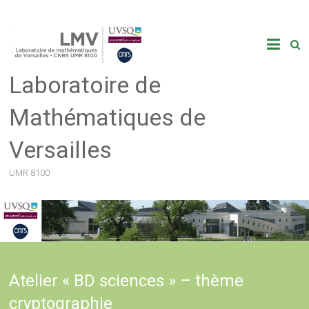
Skip
to
content
Laboratoire de
Mathématiques de
Versailles
UMR 8100
Atelier « BD sciences » – thème
cryptographie