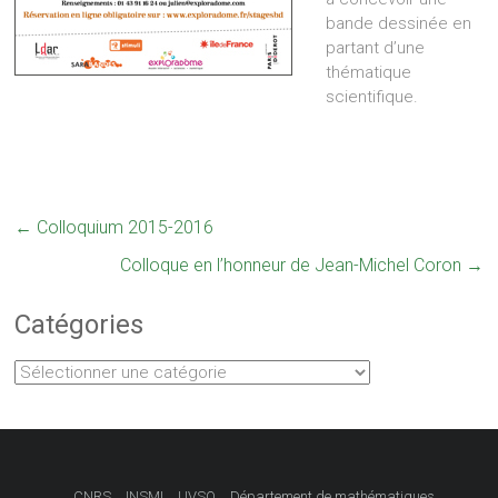
bande dessinée en
partant d’une
thématique
scientifique.
←
Colloquium 2015-2016
Colloque en l’honneur de Jean-Michel Coron
→
Catégories
Catégories
CNRS
INSMI
UVSQ
Département de mathématiques